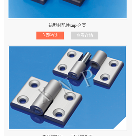
铝型材配件xnp-合页
立即咨询
查看详情