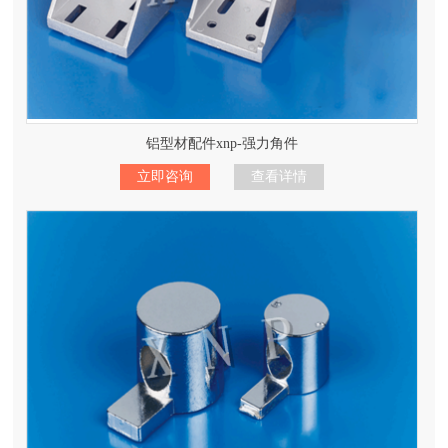
铝型材配件xnp-强力角件
立即咨询
查看详情