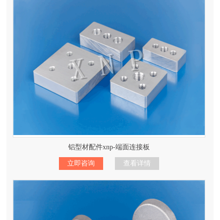
铝型材配件xnp-端面连接板
立即咨询
查看详情