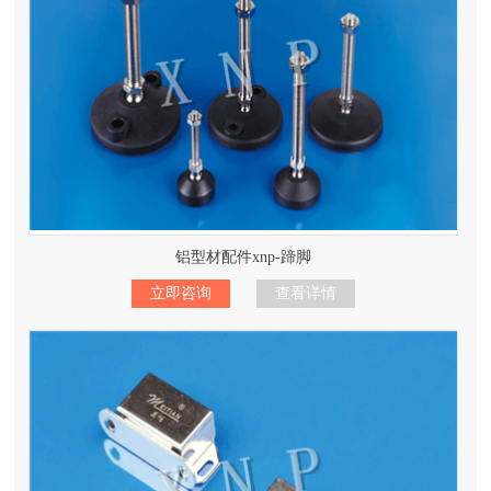
铝型材配件xnp-蹄脚
立即咨询
查看详情