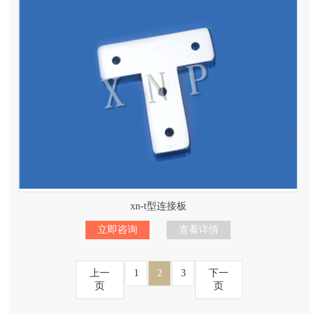
xn-t型连接板
立即咨询
查看详情
上一
1
2
3
下一
页
页