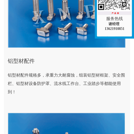
服务热线
谢经理
13621910851
铝型材配件
铝型材配件规格多，承重力大耐腐蚀，组装铝型材框架、安全围
栏、铝型材设备防护罩、流水线工作台、工业踏步等都能使用
到！