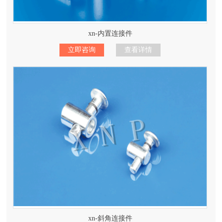
xn-内置连接件
立即咨询
查看详情
xn-斜角连接件