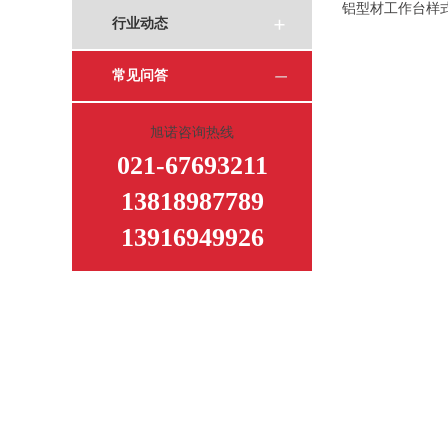
铝型材工作台样
行业动态
常见问答
旭诺咨询热线
021-67693211
13818987789
13916949926