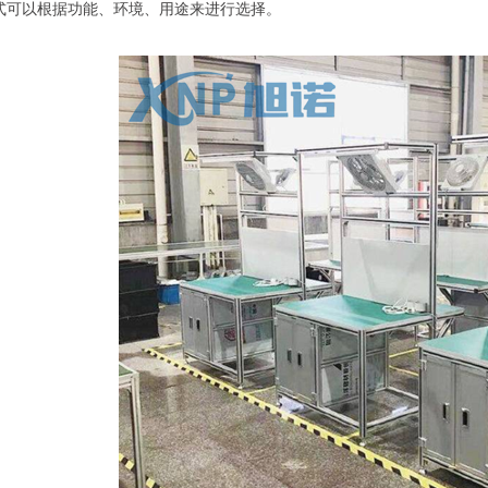
式可以根据功能、环境、用途来进行选择。