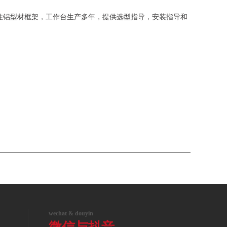
注铝型材框架，工作台生产多年，提供选型指导，安装指导和
wechat & douyin