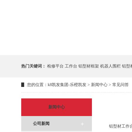
热门关键词：
检修平台
工作台
铝型材框架
机器人围栏
铝型
您的位置：
k8凯发集团-乐橙凯发
>
新闻中心
>
常见问答
新闻中心
公司新闻
铝型材工作台的