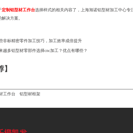
于
定制铝型材工作台
选择样式的相关内容了，上海旭诺铝型材加工中心专
的解决方案。
些非标精密零件加工技巧，加工效率成倍提升
来越多铝型材零部件选择cnc加工？优点有哪些？
荐】
材工作台
铝型材框架