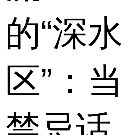
的“深水
区”：当
禁忌话