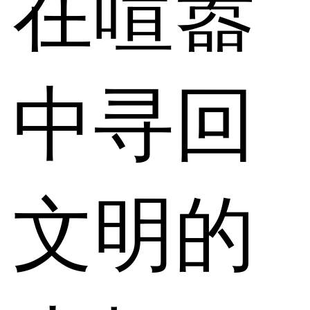
在喧嚣
中寻回
文明的